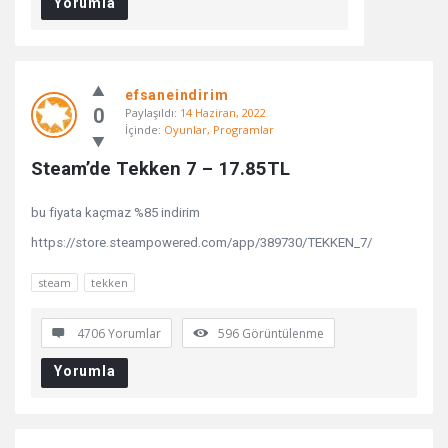
Yorumla
efsaneindirim
0
Paylaşıldı:
14 Haziran, 2022
İçinde:
Oyunlar, Programlar
Steam’de Tekken 7 – 17.85TL
bu fiyata kaçmaz %85 indirim
https://store.steampowered.com/app/389730/TEKKEN_7/
steam
tekken
4706 Yorumlar
596
Görüntülenme
Yorumla