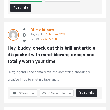
Yorumla
Blimvibfloaw
0
Paylaşıldı:
16 Haziran, 2026
İçinde:
Moda, Giyim
Hey, buddy, check out this brilliant article — 
it’s packed with mind-blowing design and 
totally worth your time!
Okay, legend, I accidentally ran into something shockingly
creative, I had to shut my tabs and ...
Yorumla
0 Yorumlar
0
Görüntülenme