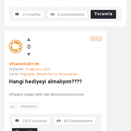
Yorumla
0 Yorumlar
0
Görüntülenme
Anket
0
efsaneindirim
Paylaşıldı:
15 Ağustos, 2022
İçinde:
Bilgisayar, Bileşenleri ve Aksesuarları
Hangi hediyeyi almalıyım????
efsaane cevap verin seri alooooooooooooo
pc
playstation
1870 Yorumlar
40
Görüntülenme