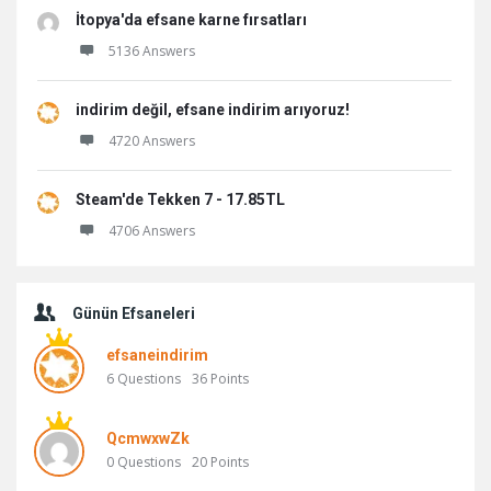
İtopya'da efsane karne fırsatları
5136 Answers
indirim değil, efsane indirim arıyoruz!
4720 Answers
Steam'de Tekken 7 - 17.85TL
4706 Answers
Günün Efsaneleri
efsaneindirim
6
Questions
36
Points
QcmwxwZk
0
Questions
20
Points