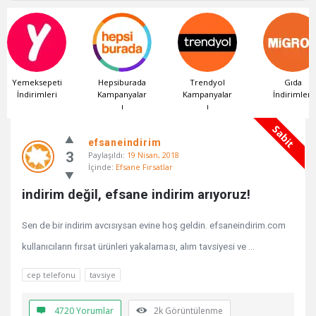
peti
Hepsiburada
Trendyol
Gıda
eri
Kampanyalar
Kampanyalar
İndirimleri
i
ı
ı
efsaneindirim.com
Sabit
efsaneindirim
En
3
Paylaşıldı:
19 Nisan, 2018
son
İçinde:
Efsane Fırsatlar
Paylaşımlar
indirim değil, efsane indirim arıyoruz!
Sen de bir indirim avcısıysan evine hoş geldin. efsaneindirim.com
kullanıcıların fırsat ürünleri yakalaması, alım tavsiyesi ve ...
cep telefonu
tavsiye
4720 Yorumlar
2k
Görüntülenme