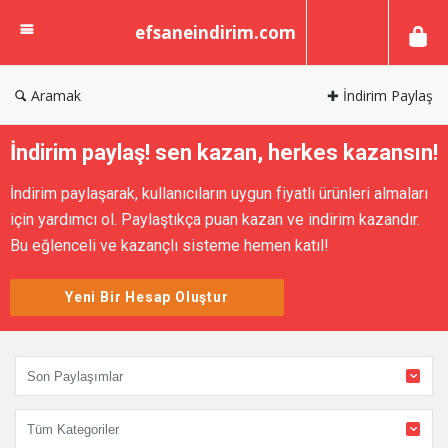
efsaneindirim.com
efsaneindirim.com
Aramak
✚ İndirim Paylaş
İndirim paylaş! sen kazan, herkes kazansın!
İndirim paylaşarak, kullanıcıların uygun fiyatlı ürünleri almaları
için yardımcı ol. Paylaştıkça puan kazan ve indirim kazandır.
Bu eğlenceli ve kazançlı sisteme hemen katıl!
Yeni Bir Hesap Oluştur