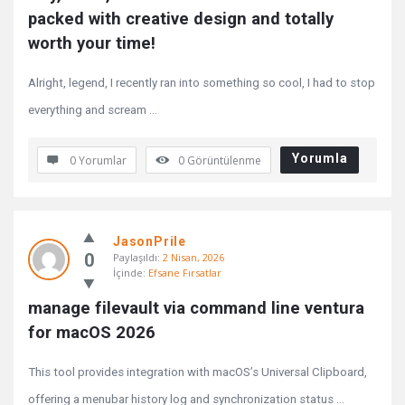
packed with creative design and totally 
worth your time!
Alright, legend, I recently ran into something so cool, I had to stop
everything and scream ...
Yorumla
0 Yorumlar
0
Görüntülenme
JasonPrile
0
Paylaşıldı:
2 Nisan, 2026
İçinde:
Efsane Fırsatlar
manage filevault via command line ventura 
for macOS 2026
This tool provides integration with macOS’s Universal Clipboard,
offering a menubar history log and synchronization status ...