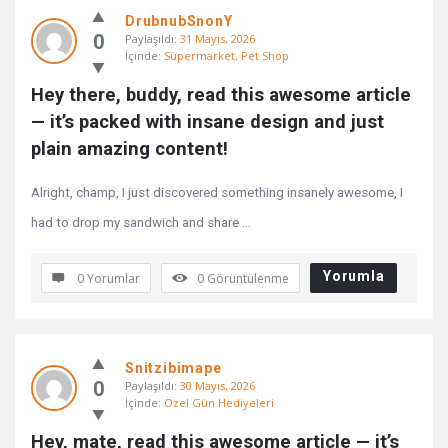
DrubnubSnonY
0
Paylaşıldı:
31 Mayıs, 2026
İçinde:
Süpermarket, Pet Shop
Hey there, buddy, read this awesome article 
— it’s packed with insane design and just 
plain amazing content!
Alright, champ, I just discovered something insanely awesome, I
had to drop my sandwich and share ...
Yorumla
0 Yorumlar
0
Görüntülenme
Snitzibimape
0
Paylaşıldı:
30 Mayıs, 2026
İçinde:
Özel Gün Hediyeleri
Hey, mate, read this awesome article — it’s 