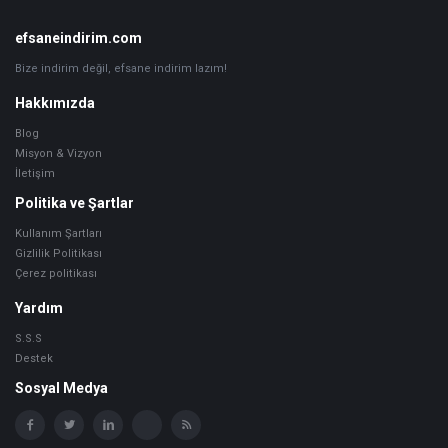
Altbilgi
efsaneindirim.com
Bize indirim değil, efsane indirim lazım!
Hakkımızda
Blog
Misyon & Vizyon
İletişim
Politika ve Şartlar
Kullanım Şartları
Gizlilik Politikası
Çerez politikası
Yardım
S.S.S
Destek
Sosyal Medya