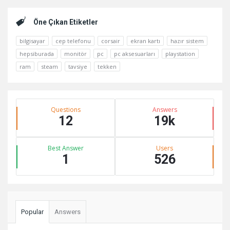
Kenar
Öne Çıkan Etiketler
bilgisayar
cep telefonu
corsair
ekran kartı
hazır sistem
hepsiburada
monitör
pc
pc aksesuarları
playstation
ram
steam
tavsiye
tekken
Stats
Questions
Answers
12
19k
Best Answer
Users
1
526
Popular
Answers