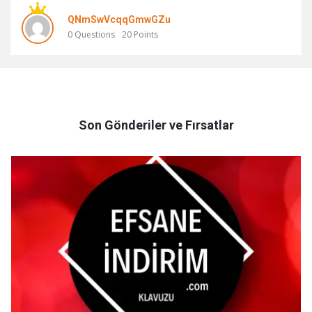
QNmSwVcqqGmwGZu
0
Questions
20
Points
Son Gönderiler ve Fırsatlar
efsaneindirim.com
En
son
Makaleleri