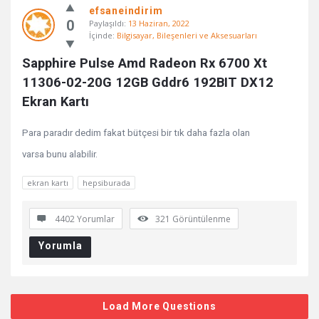
efsaneindirim
0
Paylaşıldı:
13 Haziran, 2022
İçinde:
Bilgisayar, Bileşenleri ve Aksesuarları
Sapphire Pulse Amd Radeon Rx 6700 Xt 
11306-02-20G 12GB Gddr6 192BIT DX12 
Ekran Kartı
Para paradır dedim fakat bütçesi bir tık daha fazla olan
varsa bunu alabilir.
ekran kartı
hepsiburada
4402 Yorumlar
321
Görüntülenme
Yorumla
Load More Questions