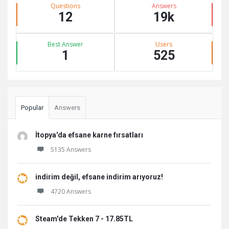
Stats
Questions
Answers
12
19k
Best Answer
Users
1
525
Popular
Answers
İtopya'da efsane karne fırsatları
5135 Answers
indirim değil, efsane indirim arıyoruz!
4720 Answers
Steam'de Tekken 7 - 17.85TL