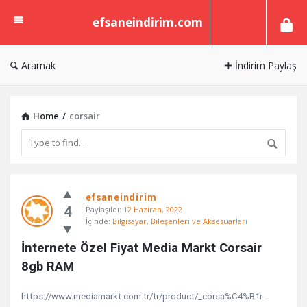
efsaneindirim.com
efsaneindirim.com
Aramak
✚ İndirim Paylaş
Home
/
corsair
efsaneindirim.com
efsaneindirim
En
4
Paylaşıldı:
12 Haziran, 2022
son
İçinde:
Bilgisayar, Bileşenleri ve Aksesuarları
Paylaşımlar
İnternete Özel Fiyat Media Markt Corsair 
8gb RAM
https://www.mediamarkt.com.tr/tr/product/_corsa%C4%B1r-