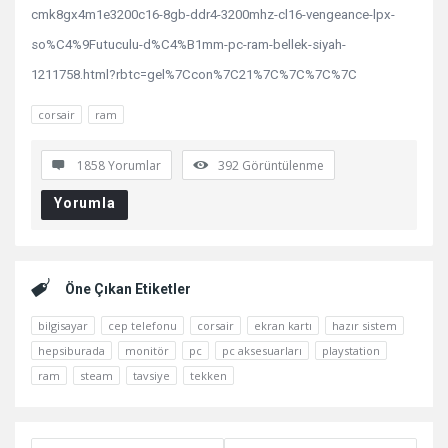
cmk8gx4m1e3200c16-8gb-ddr4-3200mhz-cl16-vengeance-lpx-
so%C4%9Futuculu-d%C4%B1mm-pc-ram-bellek-siyah-
1211758.html?rbtc=gel%7Ccon%7C21%7C%7C%7C%7C
corsair
ram
1858 Yorumlar
392
Görüntülenme
Yorumla
Kenar
Öne Çıkan Etiketler
bilgisayar
cep telefonu
corsair
ekran kartı
hazır sistem
hepsiburada
monitör
pc
pc aksesuarları
playstation
ram
steam
tavsiye
tekken